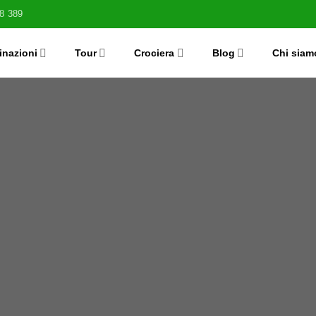
8 389
inazioni
Tour
Crociera
Blog
Chi siam