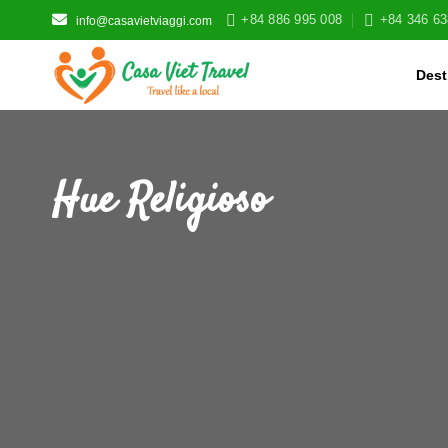
Skip
+84 886 995 008
+84 346 63
info@casavietviaggi.com
to
content
Dest
Hue Religioso