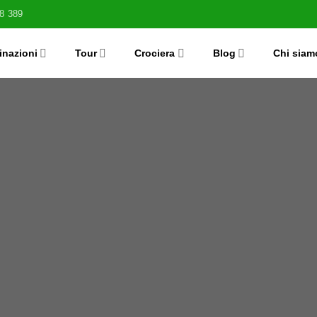
8 389
inazioni
Tour
Crociera
Blog
Chi siam