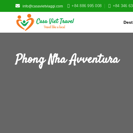
Skip
+84 886 995 008
+84 346 63
info@casavietviaggi.com
to
content
Dest
Phong Nha Avventura