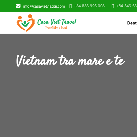
Skip
+84 886 995 008
+84 346 63
info@casavietviaggi.com
to
content
Dest
Vietnam tra mare e te