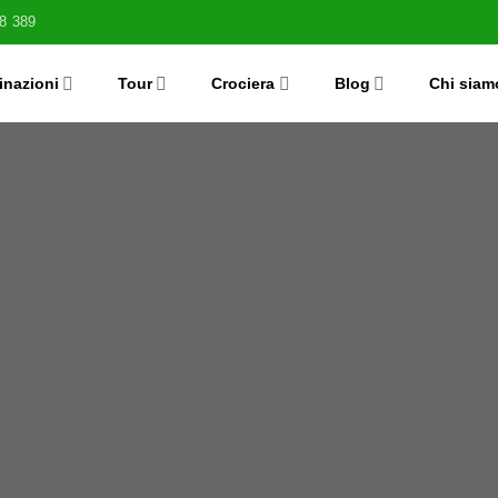
8 389
inazioni
Tour
Crociera
Blog
Chi siam